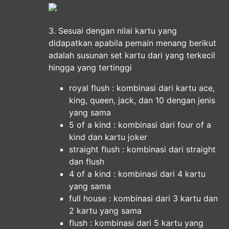
3. Sesuai dengan nilai kartu yang
didapatkan apabila pemain menang berikut
adalah susunan set kartu dari yang terkecil
hingga yang tertinggi
royal flush : kombinasi dari kartu ace,
king, queen, jack, dan 10 dengan jenis
yang sama
5 of a kind : kombinasi dari four of a
kind dan kartu joker
straight flush : kombinasi dari straight
dan flush
4 of a kind : kombinasi dari 4 kartu
yang sama
full house : kombinasi dari 3 kartu dan
2 kartu yang sama
flush : kombinasi dari 5 kartu yang