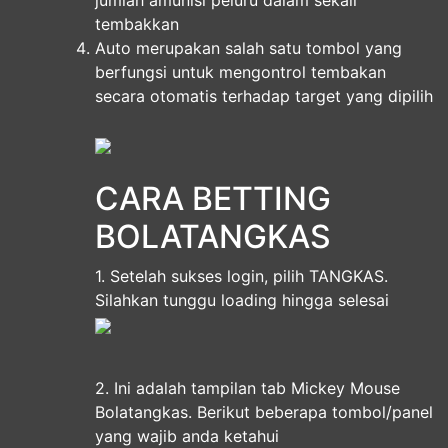
jumlah amunisi peluru dalam sekali
tembakkan
Auto merupakan salah satu tombol yang
berfungsi untuk mengontrol tembakan
secara otomatis terhadap target yang dipilih
CARA BETTING
BOLATANGKAS
1. Setelah sukses login, pilih TANGKAS.
Silahkan tunggu loading hingga selesai
2. Ini adalah tampilan tab Mickey Mouse
Bolatangkas. Berikut beberapa tombol/panel
yang wajib anda ketahui