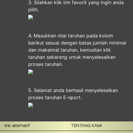
3. Silahkan klik tim favorit yang ingin anda
pilih.
4. Masukkan nilai taruhan pada kolom
berikut sesuai dengan batas jumlah minimal
dan maksimal taruhan, kemudian klik
taruhan sekarang untuk menyelesaikan
proses taruhan.
5. Selamat anda berhasil menyelesaikan
proses taruhan E-sport.
link-alternatif
TENTANG KAMI