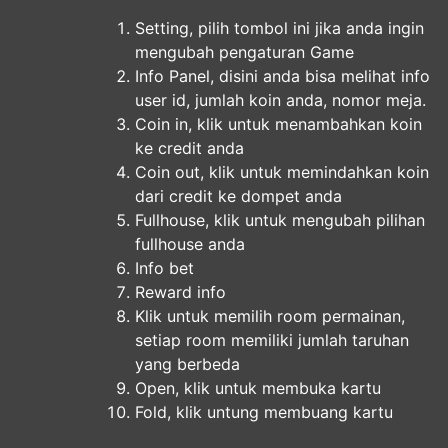
Setting, pilih tombol ini jika anda ingin
mengubah pengaturan Game
Info Panel, disini anda bisa melihat info
user id, jumlah koin anda, nomor meja.
Coin in, klik untuk menambahkan koin
ke credit anda
Coin out, klik untuk memindahkan koin
dari credit ke dompet anda
Fullhouse, klik untuk mengubah pilihan
fullhouse anda
Info bet
Reward info
Klik untuk memilih room permainan,
setiap room memiliki jumlah taruhan
yang berbeda
Open, klik untuk membuka kartu
Fold, klik untung membuang kartu