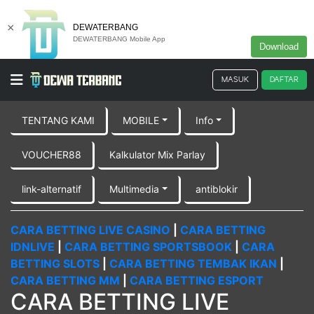
×
DEWATERBANG
DEWATERBANG Mobile App
Download
MASUK
DAFTAR
TENTANG KAMI
MOBILE
Info
VOUCHER88
Kalkulator Mix Parlay
link-alternatif
Multimedia
antiblokir
CARA BETTING LIVE CASINO
|
CARA BETTING
IDNLIVE
|
CARA BETTING SPORTSBOOK
|
CARA
BETTING SLOTS
|
CARA BETTING TEMBAK IKAN
|
CARA BETTING MM
|
CARA BETTING ESPORT
CARA BETTING LIVE