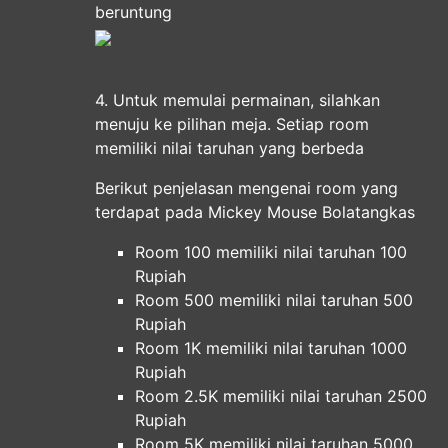
beruntung
4. Untuk memulai permainan, silahkan
menuju ke pilihan meja. Setiap room
memiliki nilai taruhan yang berbeda
Berikut penjelasan mengenai room yang
terdapat pada Mickey Mouse Bolatangkas
Room 100 memiliki nilai taruhan 100
Rupiah
Room 500 memiliki nilai taruhan 500
Rupiah
Room 1K memiliki nilai taruhan 1000
Rupiah
Room 2.5K memiliki nilai taruhan 2500
Rupiah
Room 5K memiliki nilai taruhan 5000