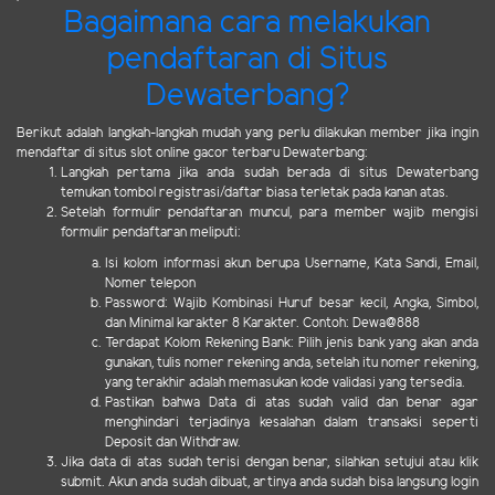
Bagaimana cara melakukan
pendaftaran di Situs
Dewaterbang?
Berikut adalah langkah-langkah mudah yang perlu dilakukan member jika ingin
mendaftar di situs slot online gacor terbaru Dewaterbang:
Langkah pertama jika anda sudah berada di situs Dewaterbang
temukan tombol registrasi/daftar biasa terletak pada kanan atas.
Setelah formulir pendaftaran muncul, para member wajib mengisi
formulir pendaftaran meliputi:
Isi kolom informasi akun berupa Username, Kata Sandi, Email,
Nomer telepon
Password: Wajib Kombinasi Huruf besar kecil, Angka, Simbol,
dan Minimal karakter 8 Karakter. Contoh: Dewa@888
Terdapat Kolom Rekening Bank: Pilih jenis bank yang akan anda
gunakan, tulis nomer rekening anda, setelah itu nomer rekening,
yang terakhir adalah memasukan kode validasi yang tersedia.
Pastikan bahwa Data di atas sudah valid dan benar agar
menghindari terjadinya kesalahan dalam transaksi seperti
Deposit dan Withdraw.
Jika data di atas sudah terisi dengan benar, silahkan setujui atau klik
submit. Akun anda sudah dibuat, artinya anda sudah bisa langsung login