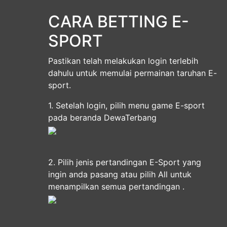
CARA BETTING E-
SPORT
Pastikan telah melakukan login terlebih
dahulu untuk memulai permainan taruhan E-
sport.
1. Setelah login, pilih menu game E-sport
pada beranda DewaTerbang
2. Pilih jenis pertandingan E-Sport yang
ingin anda pasang atau pilih All untuk
menampilkan semua pertandingan .