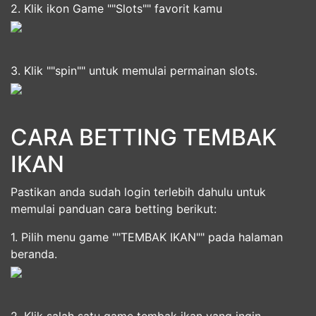
2. Klik ikon Game ""Slots"" favorit kamu
3. Klik ""spin"" untuk memulai permainan slots.
CARA BETTING TEMBAK
IKAN
Pastikan anda sudah login terlebih dahulu untuk
memulai panduan cara betting berikut:
1. Pilih menu game ""TEMBAK IKAN"" pada halaman
beranda.